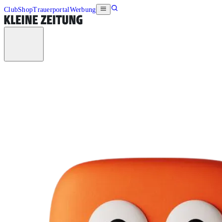
Club
Shop
Trauerportal
Werbung