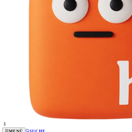
MENÜ
SUCHE