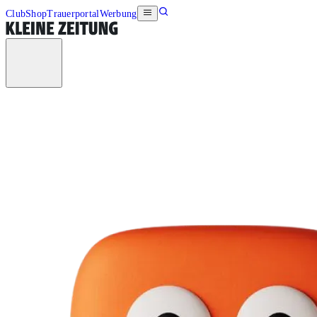
Club
Shop
Trauerportal
Werbung