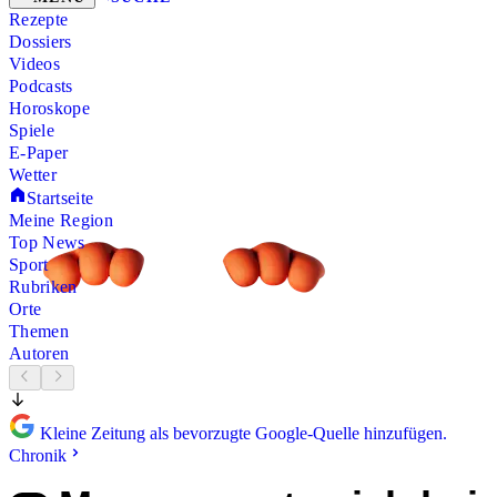
Rezepte
Dossiers
Videos
Podcasts
Horoskope
Spiele
E-Paper
Wetter
Startseite
Meine Region
Top News
Sport
Rubriken
Orte
Themen
Autoren
Kleine Zeitung als bevorzugte Google-Quelle hinzufügen.
Chronik