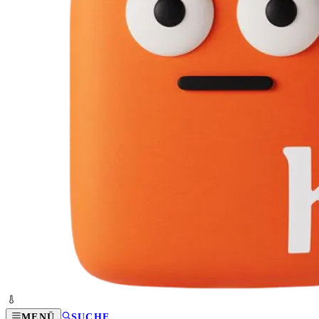
MENÜ
SUCHE