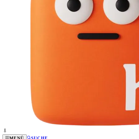
MENÜ
SUCHE