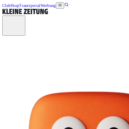
Club
Shop
Trauerportal
Werbung