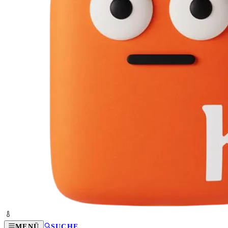
MENÜ
SUCHE