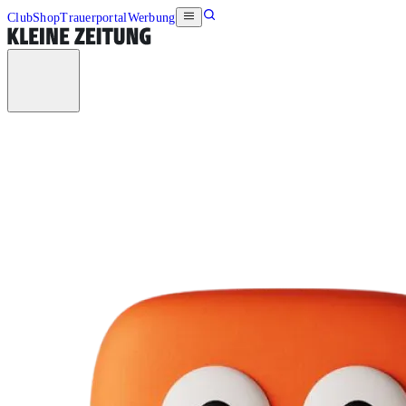
Club
Shop
Trauerportal
Werbung