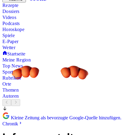
Rezepte
Dossiers
Videos
Podcasts
Horoskope
Spiele
E-Paper
Wetter
Startseite
Meine Region
Top News
Sport
Rubriken
Orte
Themen
Autoren
Kleine Zeitung als bevorzugte Google-Quelle hinzufügen.
Chronik