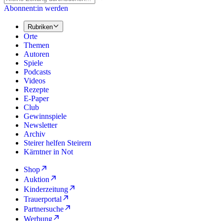
Abonnent:in werden
Rubriken
Orte
Themen
Autoren
Spiele
Podcasts
Videos
Rezepte
E-Paper
Club
Gewinnspiele
Newsletter
Archiv
Steirer helfen Steirern
Kärntner in Not
Shop
Auktion
Kinderzeitung
Trauerportal
Partnersuche
Werbung