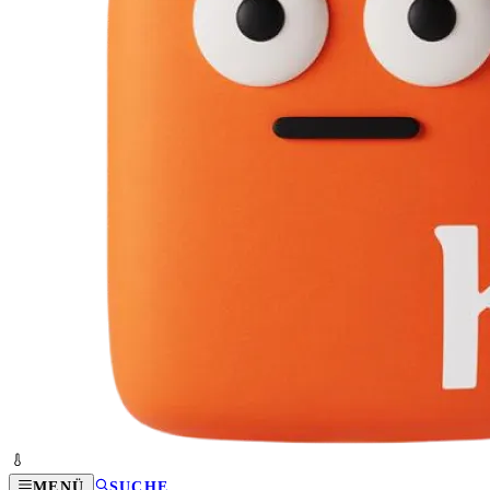
MENÜ
SUCHE