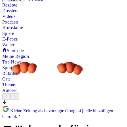
Rezepte
Dossiers
Videos
Podcasts
Horoskope
Spiele
E-Paper
Wetter
Startseite
Meine Region
Top News
Sport
Rubriken
Orte
Themen
Autoren
Kleine Zeitung als bevorzugte Google-Quelle hinzufügen.
Chronik