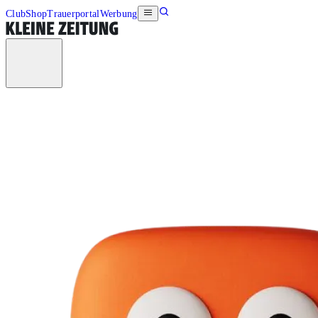
Club
Shop
Trauerportal
Werbung