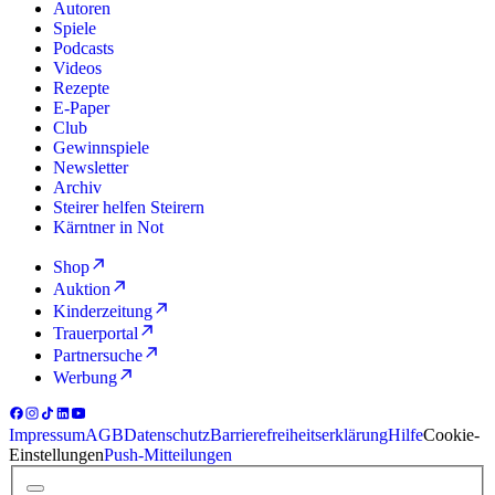
Autoren
Spiele
Podcasts
Videos
Rezepte
E-Paper
Club
Gewinnspiele
Newsletter
Archiv
Steirer helfen Steirern
Kärntner in Not
Shop
Auktion
Kinderzeitung
Trauerportal
Partnersuche
Werbung
Impressum
AGB
Datenschutz
Barrierefreiheitserklärung
Hilfe
Cookie-
Einstellungen
Push-Mitteilungen