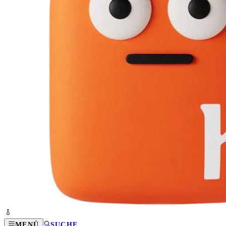
MENÜ
SUCHE