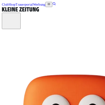
Club
Shop
Trauerportal
Werbung