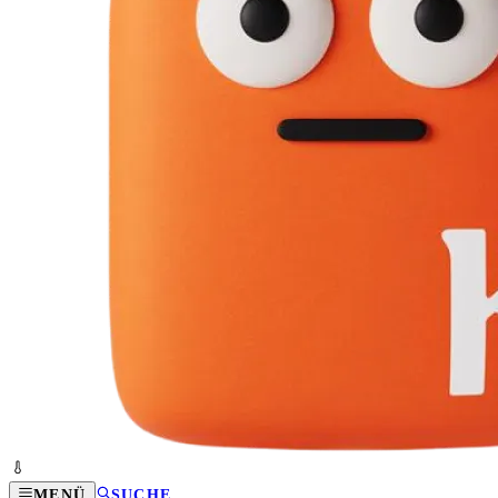
MENÜ
SUCHE