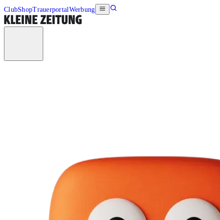
Club
Shop
Trauerportal
Werbung