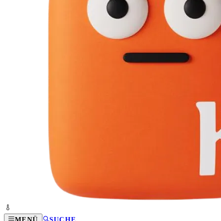
MENÜ
SUCHE