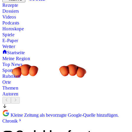
Rezepte
Dossiers
Videos
Podcasts
Horoskope
Spiele
E-Paper
Wetter
Startseite
Meine Region
Top News
Sport
Rubriken
Orte
Themen
Autoren
Kleine Zeitung als bevorzugte Google-Quelle hinzufügen.
Chronik