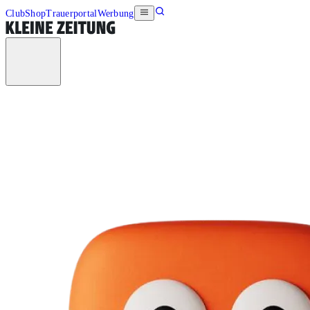
Club
Shop
Trauerportal
Werbung