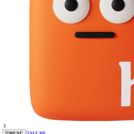
MENÜ
SUCHE