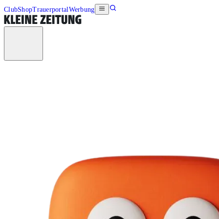
Club
Shop
Trauerportal
Werbung