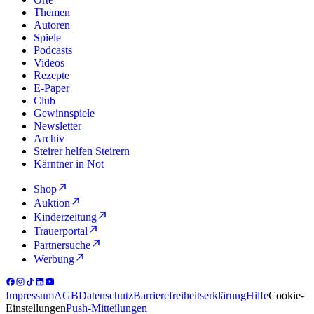
Themen
Autoren
Spiele
Podcasts
Videos
Rezepte
E-Paper
Club
Gewinnspiele
Newsletter
Archiv
Steirer helfen Steirern
Kärntner in Not
Shop
Auktion
Kinderzeitung
Trauerportal
Partnersuche
Werbung
Impressum
AGB
Datenschutz
Barrierefreiheitserklärung
Hilfe
Cookie-
Einstellungen
Push-Mitteilungen