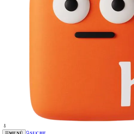
MENÜ
SUCHE