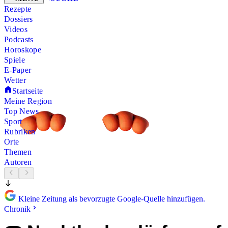
Rezepte
Dossiers
Videos
Podcasts
Horoskope
Spiele
E-Paper
Wetter
Startseite
Meine Region
Top News
Sport
Rubriken
Orte
Themen
Autoren
Kleine Zeitung als bevorzugte Google-Quelle hinzufügen.
Chronik