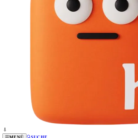
MENÜ
SUCHE