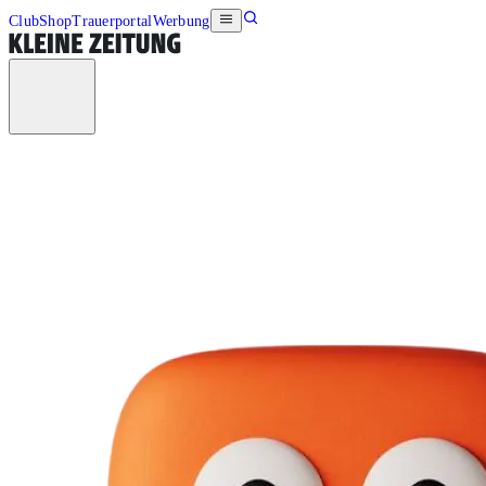
Club
Shop
Trauerportal
Werbung