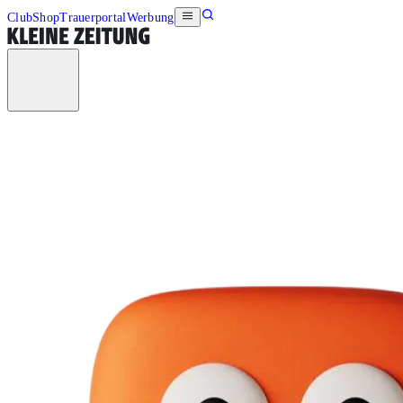
Club
Shop
Trauerportal
Werbung