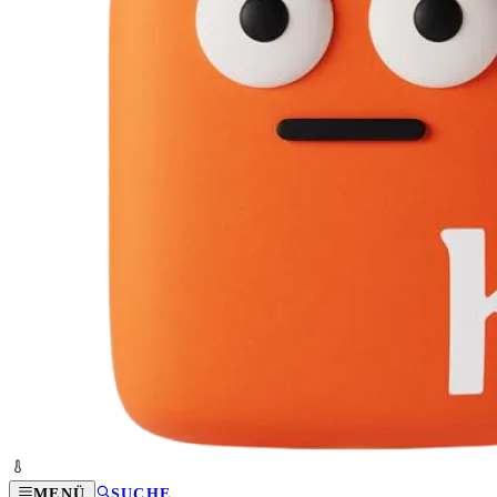
MENÜ
SUCHE