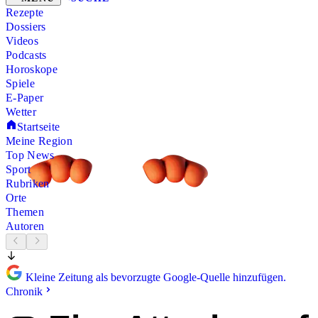
Rezepte
Dossiers
Videos
Podcasts
Horoskope
Spiele
E-Paper
Wetter
Startseite
Meine Region
Top News
Sport
Rubriken
Orte
Themen
Autoren
Kleine Zeitung als bevorzugte Google-Quelle hinzufügen.
Chronik