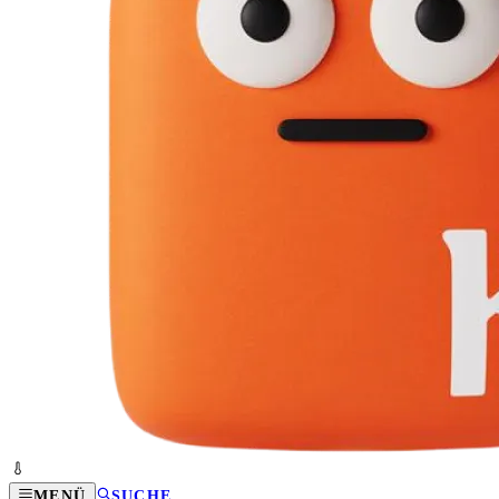
MENÜ
SUCHE