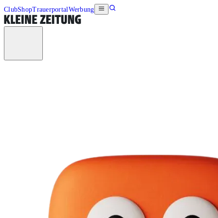
Club
Shop
Trauerportal
Werbung