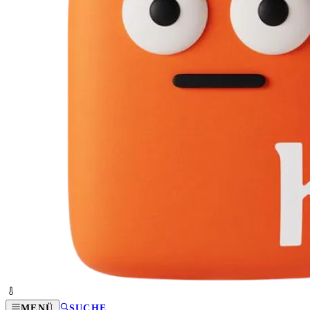
MENÜ
SUCHE