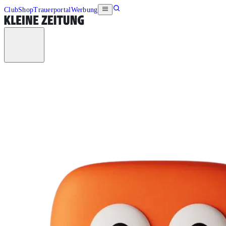
Club
Shop
Trauerportal
Werbung