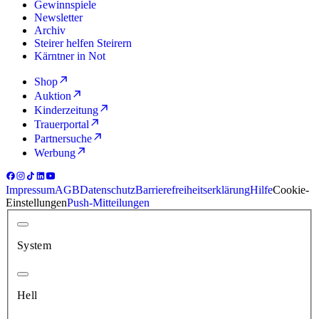
Gewinnspiele
Newsletter
Archiv
Steirer helfen Steirern
Kärntner in Not
Shop
Auktion
Kinderzeitung
Trauerportal
Partnersuche
Werbung
Impressum
AGB
Datenschutz
Barrierefreiheitserklärung
Hilfe
Cookie-
Einstellungen
Push-Mitteilungen
System
Hell