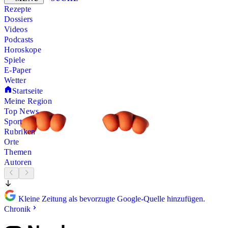
Rezepte
Dossiers
Videos
Podcasts
Horoskope
Spiele
E-Paper
Wetter
Startseite
Meine Region
Top News
Sport
Rubriken
Orte
Themen
Autoren
Kleine Zeitung als bevorzugte Google-Quelle hinzufügen.
Chronik