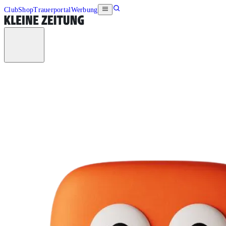
Club
Shop
Trauerportal
Werbung