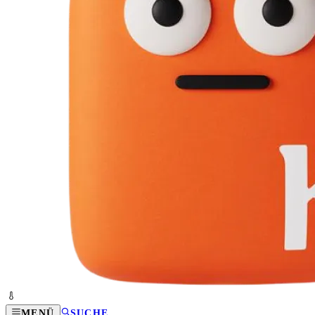
MENÜ
SUCHE