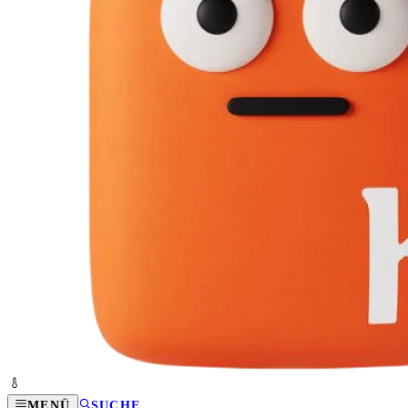
MENÜ
SUCHE