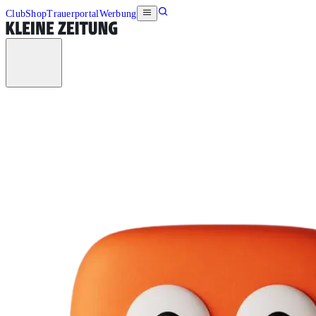
Club
Shop
Trauerportal
Werbung