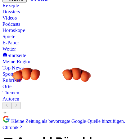
Rezepte
Dossiers
Videos
Podcasts
Horoskope
Spiele
E-Paper
Wetter
Startseite
Meine Region
Top News
Sport
Rubriken
Orte
Themen
Autoren
Kleine Zeitung als bevorzugte Google-Quelle hinzufügen.
Chronik