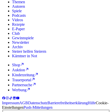
Themen
Autoren
Spiele
Podcasts
Videos
Rezepte
E-Paper
Club
Gewinnspiele
Newsletter
Archiv
Steirer helfen Steirern
Kärntner in Not
Shop
Auktion
Kinderzeitung
Trauerportal
Partnersuche
Werbung
Impressum
AGB
Datenschutz
Barrierefreiheitserklärung
Hilfe
Cookie-
Einstellungen
Push-Mitteilungen