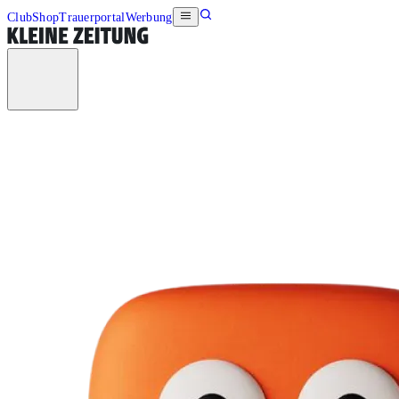
Club
Shop
Trauerportal
Werbung