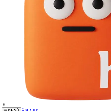
MENÜ
SUCHE