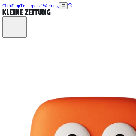
Club
Shop
Trauerportal
Werbung