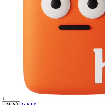
MENÜ
SUCHE