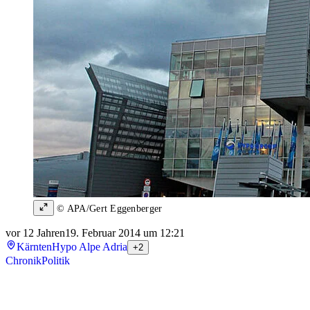
© APA/Gert Eggenberger
vor 12 Jahren
19. Februar 2014 um 12:21
Kärnten
Hypo Alpe Adria
+2
Chronik
Politik