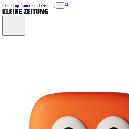
Club
Shop
Trauerportal
Werbung