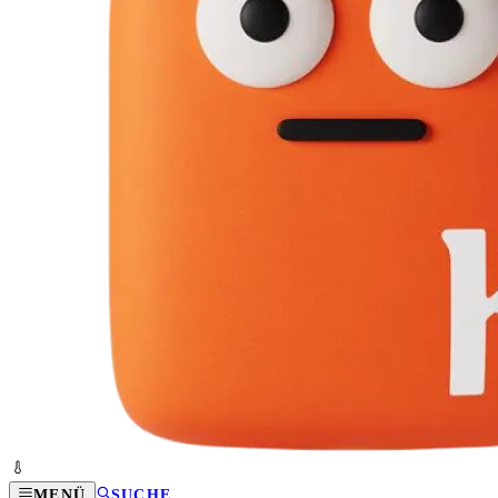
MENÜ
SUCHE