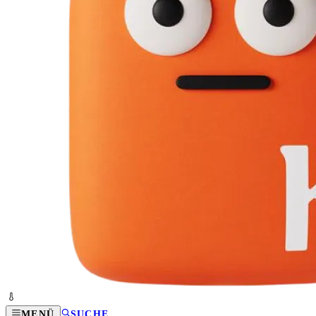
MENÜ
SUCHE