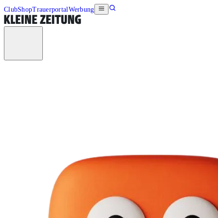
Club
Shop
Trauerportal
Werbung