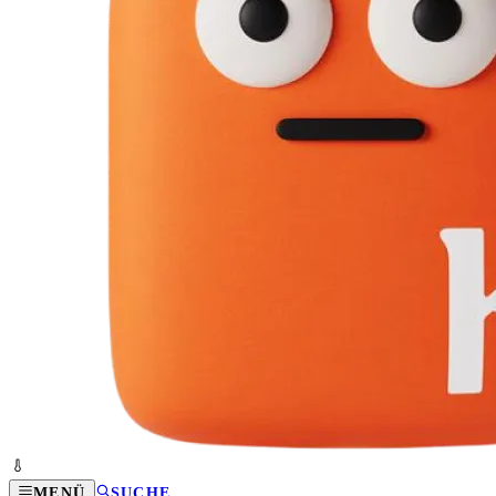
MENÜ
SUCHE