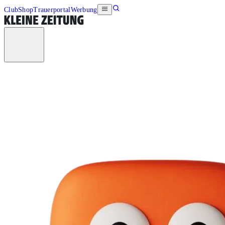
Club
Shop
Trauerportal
Werbung