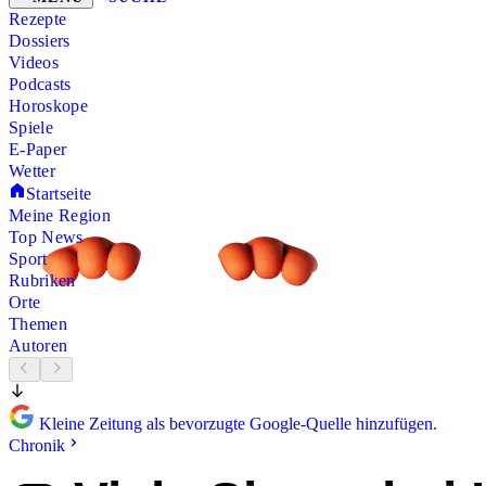
Rezepte
Dossiers
Videos
Podcasts
Horoskope
Spiele
E-Paper
Wetter
Startseite
Meine Region
Top News
Sport
Rubriken
Orte
Themen
Autoren
Kleine Zeitung als bevorzugte Google-Quelle hinzufügen.
Chronik