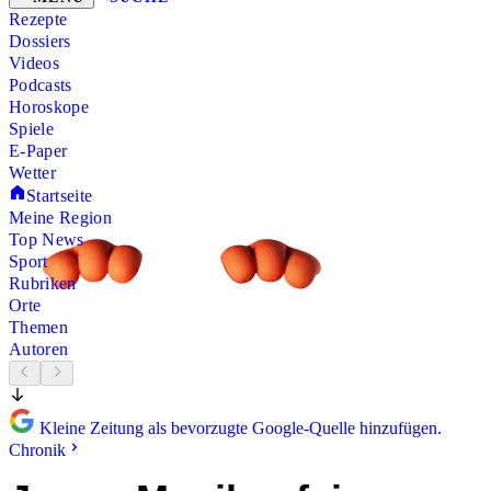
Rezepte
Dossiers
Videos
Podcasts
Horoskope
Spiele
E-Paper
Wetter
Startseite
Meine Region
Top News
Sport
Rubriken
Orte
Themen
Autoren
Kleine Zeitung als bevorzugte Google-Quelle hinzufügen.
Chronik