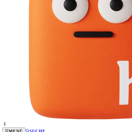
MENÜ
SUCHE