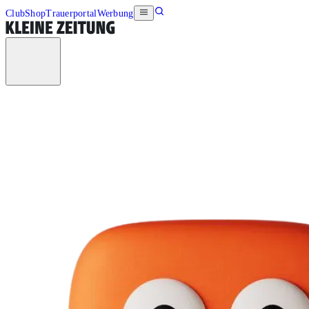
Club
Shop
Trauerportal
Werbung