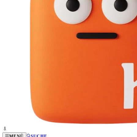
MENÜ
SUCHE