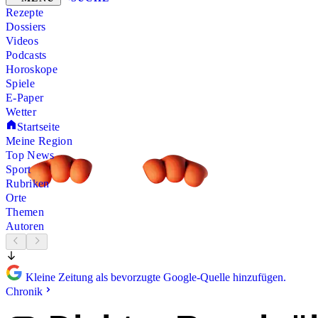
Rezepte
Dossiers
Videos
Podcasts
Horoskope
Spiele
E-Paper
Wetter
Startseite
Meine Region
Top News
Sport
Rubriken
Orte
Themen
Autoren
Kleine Zeitung als bevorzugte Google-Quelle hinzufügen.
Chronik