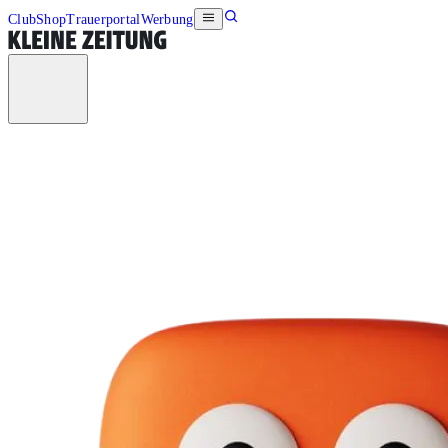
Club
Shop
Trauerportal
Werbung