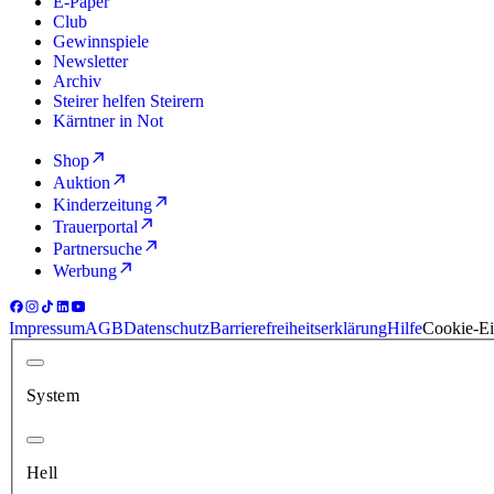
E-Paper
Club
Gewinnspiele
Newsletter
Archiv
Steirer helfen Steirern
Kärntner in Not
Shop
Auktion
Kinderzeitung
Trauerportal
Partnersuche
Werbung
Impressum
AGB
Datenschutz
Barrierefreiheitserklärung
Hilfe
Cookie-Ei
System
Hell