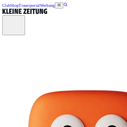
Club
Shop
Trauerportal
Werbung