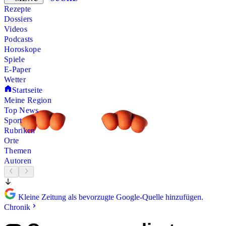
Rezepte
Dossiers
Videos
Podcasts
Horoskope
Spiele
E-Paper
Wetter
Startseite
Meine Region
Top News
Sport
Rubriken
Orte
Themen
Autoren
Kleine Zeitung als bevorzugte Google-Quelle hinzufügen.
Chronik