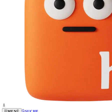
MENÜ
SUCHE