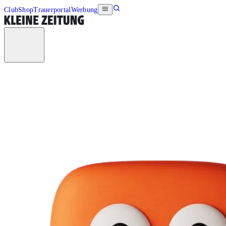
Club
Shop
Trauerportal
Werbung