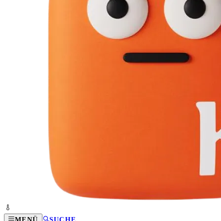
MENÜ
SUCHE