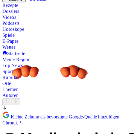
Rezepte
Dossiers
Videos
Podcasts
Horoskope
Spiele
E-Paper
Wetter
Startseite
Meine Region
Top News
Sport
Rubriken
Orte
Themen
Autoren
Kleine Zeitung als bevorzugte Google-Quelle hinzufügen.
Chronik