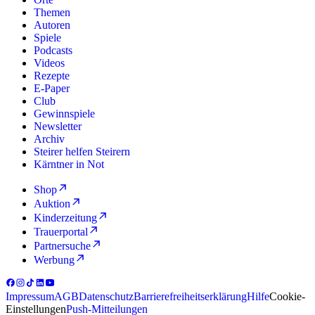
Themen
Autoren
Spiele
Podcasts
Videos
Rezepte
E-Paper
Club
Gewinnspiele
Newsletter
Archiv
Steirer helfen Steirern
Kärntner in Not
Shop
Auktion
Kinderzeitung
Trauerportal
Partnersuche
Werbung
Impressum
AGB
Datenschutz
Barrierefreiheitserklärung
Hilfe
Cookie-
Einstellungen
Push-Mitteilungen