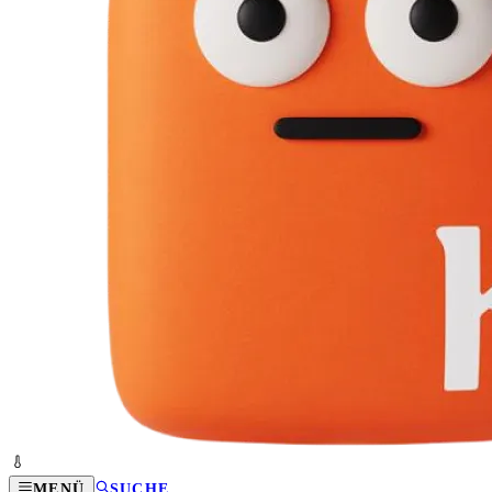
MENÜ
SUCHE