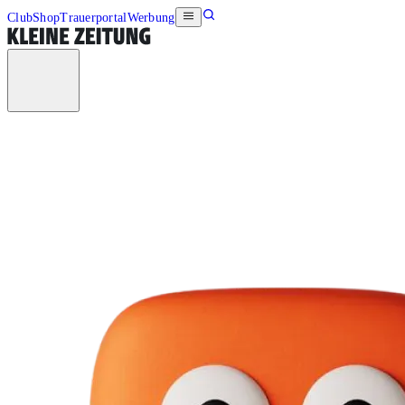
Club
Shop
Trauerportal
Werbung