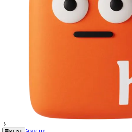
MENÜ
SUCHE