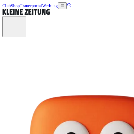
Club
Shop
Trauerportal
Werbung