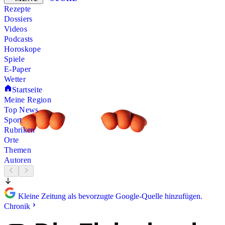
Rezepte
Dossiers
Videos
Podcasts
Horoskope
Spiele
E-Paper
Wetter
Startseite
Meine Region
Top News
Sport
Rubriken
Orte
Themen
Autoren
Kleine Zeitung als bevorzugte Google-Quelle hinzufügen.
Chronik