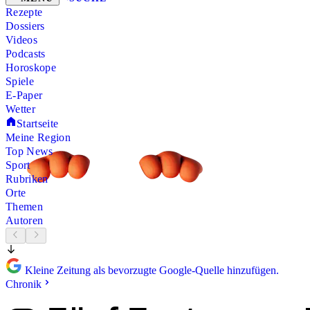
Rezepte
Dossiers
Videos
Podcasts
Horoskope
Spiele
E-Paper
Wetter
Startseite
Meine Region
Top News
Sport
Rubriken
Orte
Themen
Autoren
Kleine Zeitung als bevorzugte Google-Quelle hinzufügen.
Chronik