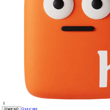
MENÜ
SUCHE