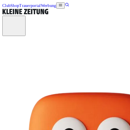
Club
Shop
Trauerportal
Werbung