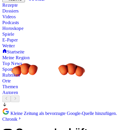
Rezepte
Dossiers
Videos
Podcasts
Horoskope
Spiele
E-Paper
Wetter
Startseite
Meine Region
Top News
Sport
Rubriken
Orte
Themen
Autoren
Kleine Zeitung als bevorzugte Google-Quelle hinzufügen.
Chronik