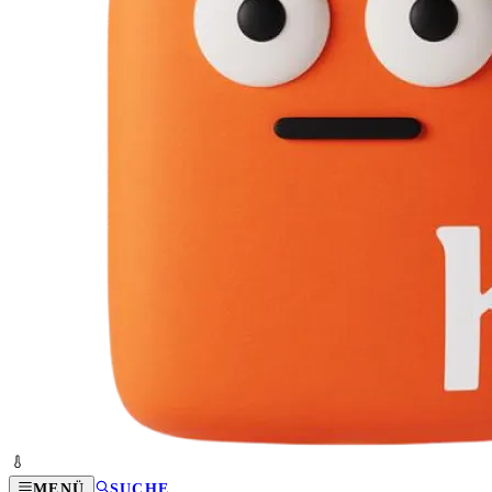
MENÜ
SUCHE