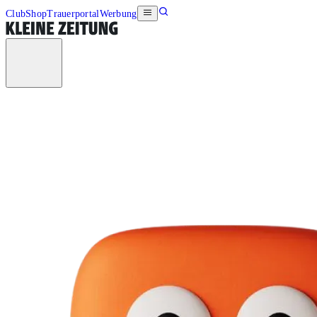
Club
Shop
Trauerportal
Werbung