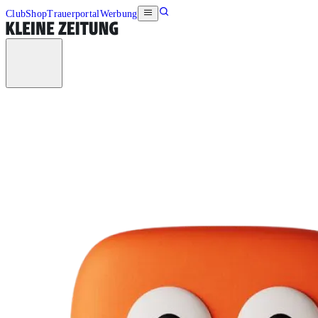
Club
Shop
Trauerportal
Werbung