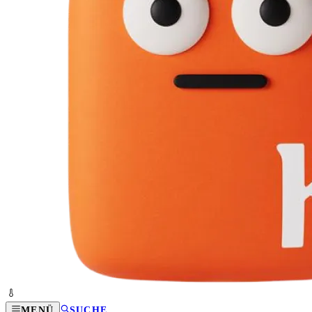
MENÜ
SUCHE