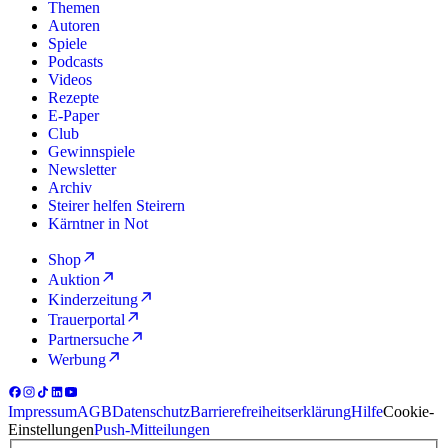
Themen
Autoren
Spiele
Podcasts
Videos
Rezepte
E-Paper
Club
Gewinnspiele
Newsletter
Archiv
Steirer helfen Steirern
Kärntner in Not
Shop
Auktion
Kinderzeitung
Trauerportal
Partnersuche
Werbung
Impressum
AGB
Datenschutz
Barrierefreiheitserklärung
Hilfe
Cookie-
Einstellungen
Push-Mitteilungen