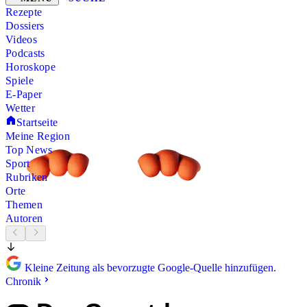
Rezepte
Dossiers
Videos
Podcasts
Horoskope
Spiele
E-Paper
Wetter
Startseite
Meine Region
Top News
Sport
Rubriken
Orte
Themen
Autoren
Kleine Zeitung als bevorzugte Google-Quelle hinzufügen.
Chronik