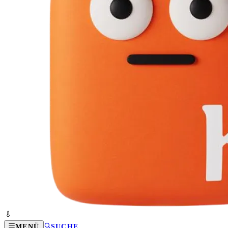
MENÜ
SUCHE