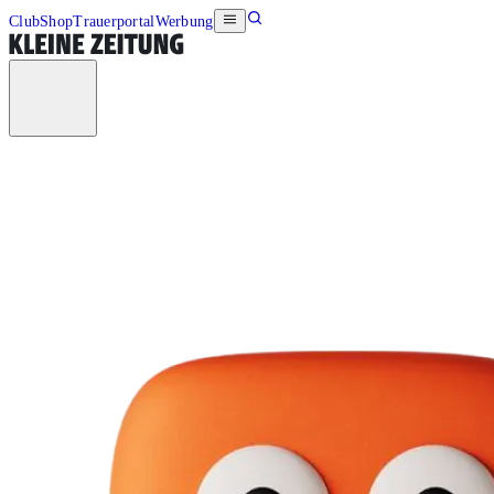
Club
Shop
Trauerportal
Werbung