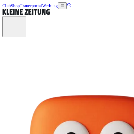
Club
Shop
Trauerportal
Werbung