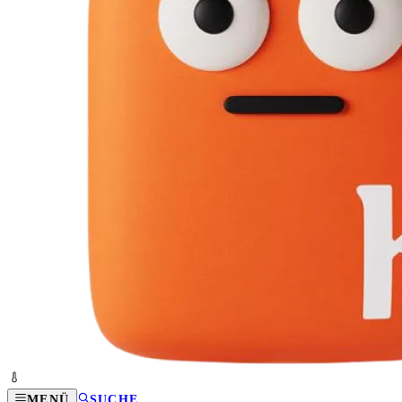
MENÜ
SUCHE