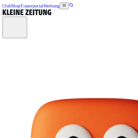
Club
Shop
Trauerportal
Werbung