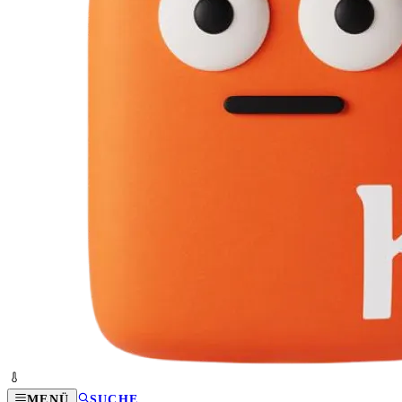
MENÜ
SUCHE