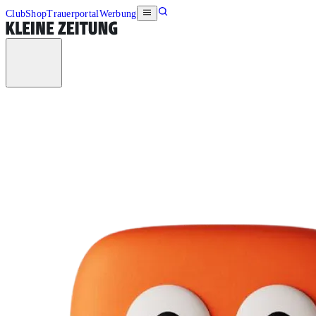
Club
Shop
Trauerportal
Werbung