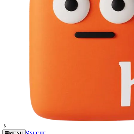
MENÜ
SUCHE