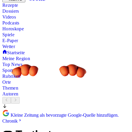
Rezepte
Dossiers
Videos
Podcasts
Horoskope
Spiele
E-Paper
Wetter
Startseite
Meine Region
Top News
Sport
Rubriken
Orte
Themen
Autoren
Kleine Zeitung als bevorzugte Google-Quelle hinzufügen.
Chronik