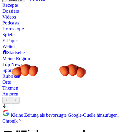
Rezepte
Dossiers
Videos
Podcasts
Horoskope
Spiele
E-Paper
Wetter
Startseite
Meine Region
Top News
Sport
Rubriken
Orte
Themen
Autoren
Kleine Zeitung als bevorzugte Google-Quelle hinzufügen.
Chronik