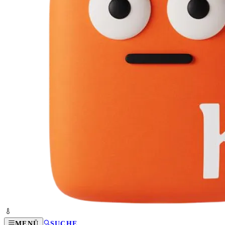
MENÜ
SUCHE