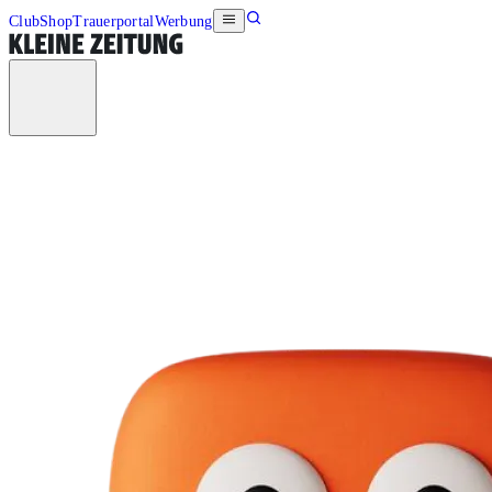
Club
Shop
Trauerportal
Werbung