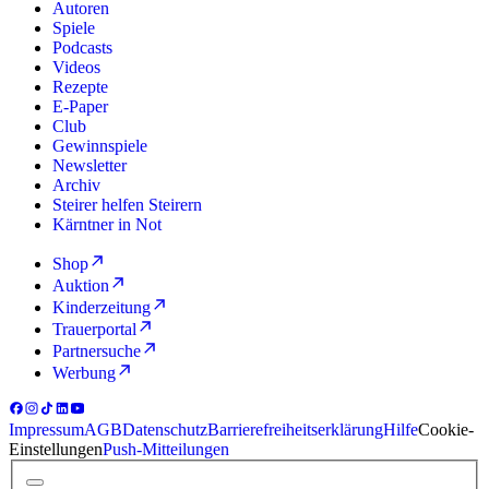
Autoren
Spiele
Podcasts
Videos
Rezepte
E-Paper
Club
Gewinnspiele
Newsletter
Archiv
Steirer helfen Steirern
Kärntner in Not
Shop
Auktion
Kinderzeitung
Trauerportal
Partnersuche
Werbung
Impressum
AGB
Datenschutz
Barrierefreiheitserklärung
Hilfe
Cookie-
Einstellungen
Push-Mitteilungen