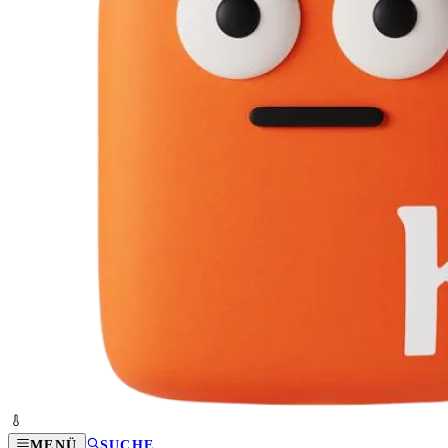
MENÜ
SUCHE