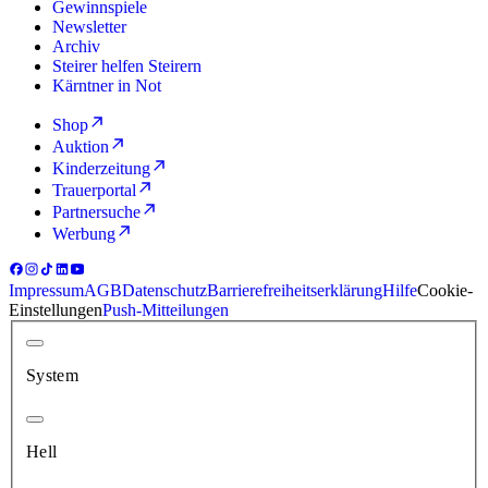
Gewinnspiele
Newsletter
Archiv
Steirer helfen Steirern
Kärntner in Not
Shop
Auktion
Kinderzeitung
Trauerportal
Partnersuche
Werbung
Impressum
AGB
Datenschutz
Barrierefreiheitserklärung
Hilfe
Cookie-
Einstellungen
Push-Mitteilungen
System
Hell