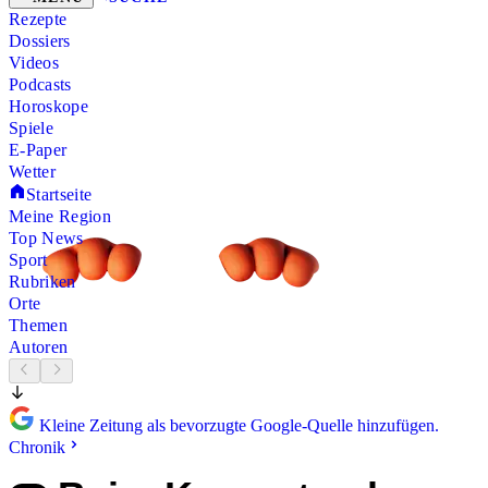
Rezepte
Dossiers
Videos
Podcasts
Horoskope
Spiele
E-Paper
Wetter
Startseite
Meine Region
Top News
Sport
Rubriken
Orte
Themen
Autoren
Kleine Zeitung als bevorzugte Google-Quelle hinzufügen.
Chronik