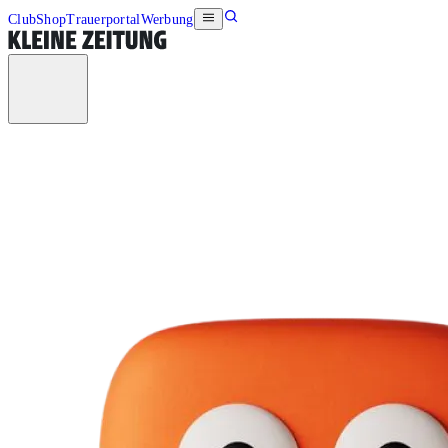
Club
Shop
Trauerportal
Werbung