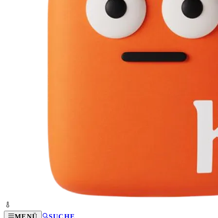
MENÜ
SUCHE