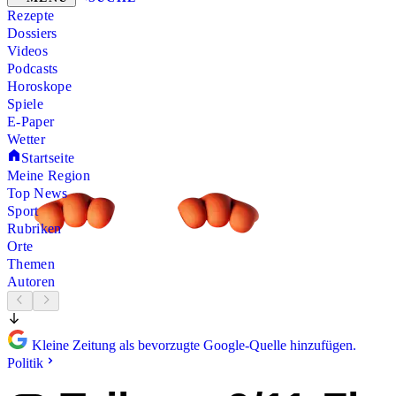
Rezepte
Dossiers
Videos
Podcasts
Horoskope
Spiele
E-Paper
Wetter
Startseite
Meine Region
Top News
Sport
Rubriken
Orte
Themen
Autoren
Kleine Zeitung als bevorzugte Google-Quelle hinzufügen.
Politik