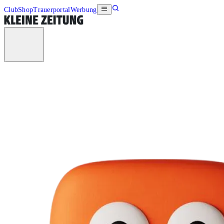
Club
Shop
Trauerportal
Werbung