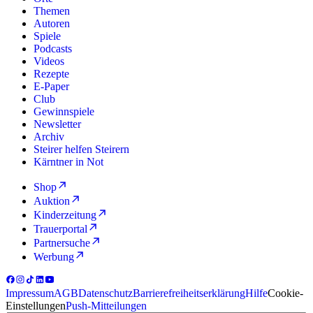
Themen
Autoren
Spiele
Podcasts
Videos
Rezepte
E-Paper
Club
Gewinnspiele
Newsletter
Archiv
Steirer helfen Steirern
Kärntner in Not
Shop
Auktion
Kinderzeitung
Trauerportal
Partnersuche
Werbung
Impressum
AGB
Datenschutz
Barrierefreiheitserklärung
Hilfe
Cookie-
Einstellungen
Push-Mitteilungen