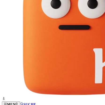
MENÜ
SUCHE