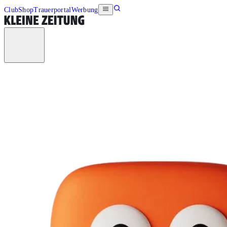
Club
Shop
Trauerportal
Werbung