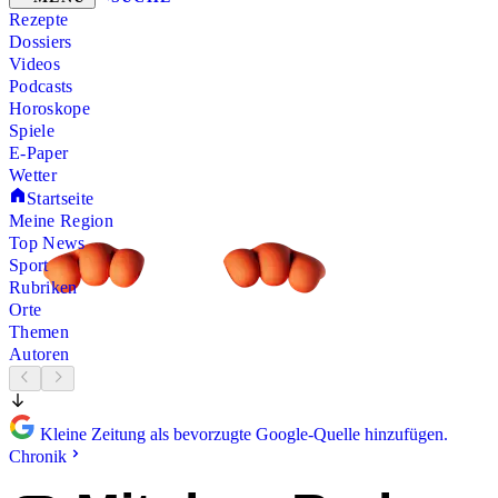
Rezepte
Dossiers
Videos
Podcasts
Horoskope
Spiele
E-Paper
Wetter
Startseite
Meine Region
Top News
Sport
Rubriken
Orte
Themen
Autoren
Kleine Zeitung als bevorzugte Google-Quelle hinzufügen.
Chronik