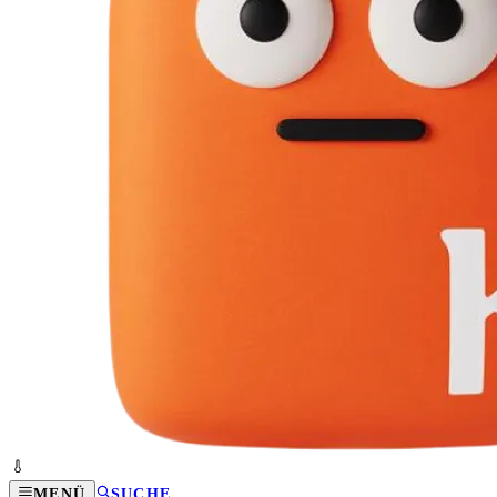
MENÜ
SUCHE