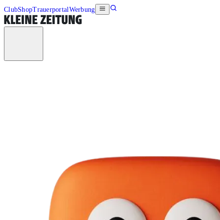
Club
Shop
Trauerportal
Werbung