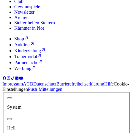
Club
Gewinnspiele
Newsletter
Archiv
Steirer helfen Steirern
Kärntner in Not
Shop
Auktion
Kinderzeitung
Trauerportal
Partnersuche
Werbung
Impressum
AGB
Datenschutz
Barrierefreiheitserklärung
Hilfe
Cookie-
Einstellungen
Push-Mitteilungen
System
Hell