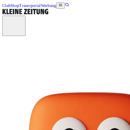
Club
Shop
Trauerportal
Werbung