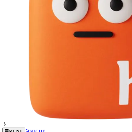
MENÜ
SUCHE