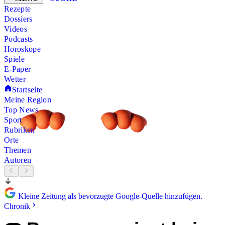
Rezepte
Dossiers
Videos
Podcasts
Horoskope
Spiele
E-Paper
Wetter
Startseite
Meine Region
Top News
Sport
Rubriken
Orte
Themen
Autoren
Kleine Zeitung als bevorzugte Google-Quelle hinzufügen.
Chronik