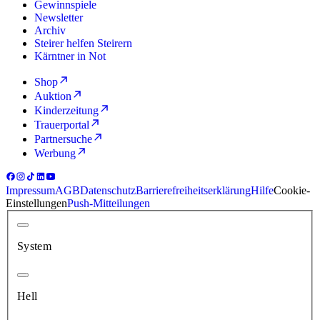
Gewinnspiele
Newsletter
Archiv
Steirer helfen Steirern
Kärntner in Not
Shop
Auktion
Kinderzeitung
Trauerportal
Partnersuche
Werbung
Impressum
AGB
Datenschutz
Barrierefreiheitserklärung
Hilfe
Cookie-
Einstellungen
Push-Mitteilungen
System
Hell