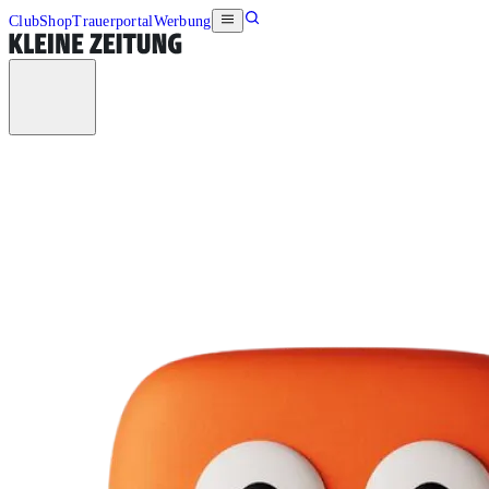
Club
Shop
Trauerportal
Werbung