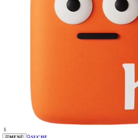
MENÜ
SUCHE