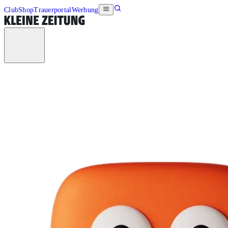
Club
Shop
Trauerportal
Werbung