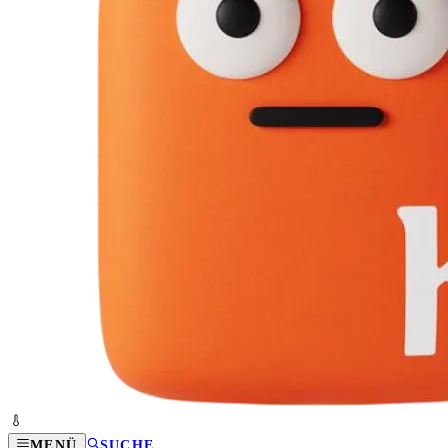
MENÜ
SUCHE