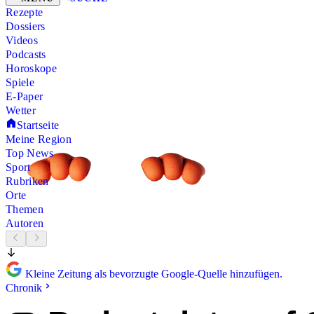
Rezepte
Dossiers
Videos
Podcasts
Horoskope
Spiele
E-Paper
Wetter
Startseite
Meine Region
Top News
Sport
Rubriken
Orte
Themen
Autoren
Kleine Zeitung als bevorzugte Google-Quelle hinzufügen.
Chronik