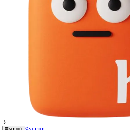
MENÜ
SUCHE