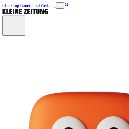
Club
Shop
Trauerportal
Werbung