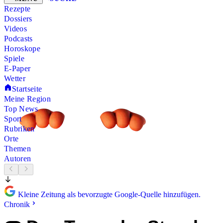
Rezepte
Dossiers
Videos
Podcasts
Horoskope
Spiele
E-Paper
Wetter
Startseite
Meine Region
Top News
Sport
Rubriken
Orte
Themen
Autoren
Kleine Zeitung als bevorzugte Google-Quelle hinzufügen.
Chronik