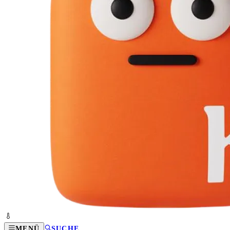
MENÜ
SUCHE