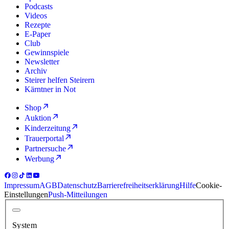
Podcasts
Videos
Rezepte
E-Paper
Club
Gewinnspiele
Newsletter
Archiv
Steirer helfen Steirern
Kärntner in Not
Shop
Auktion
Kinderzeitung
Trauerportal
Partnersuche
Werbung
Impressum
AGB
Datenschutz
Barrierefreiheitserklärung
Hilfe
Cookie-
Einstellungen
Push-Mitteilungen
System