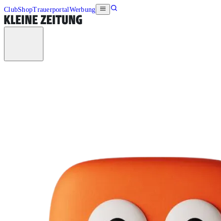
Club
Shop
Trauerportal
Werbung