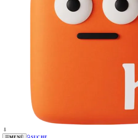
MENÜ
SUCHE