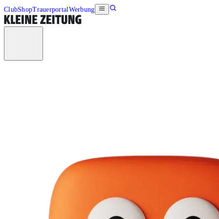
Club
Shop
Trauerportal
Werbung