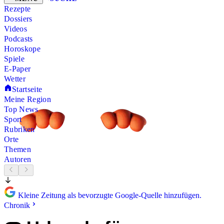
Rezepte
Dossiers
Videos
Podcasts
Horoskope
Spiele
E-Paper
Wetter
Startseite
Meine Region
Top News
Sport
Rubriken
Orte
Themen
Autoren
Kleine Zeitung als bevorzugte Google-Quelle hinzufügen.
Chronik