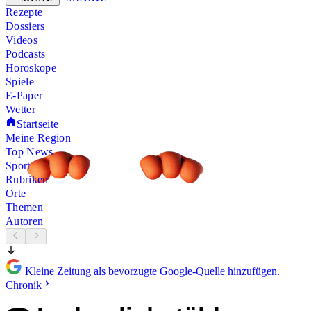
Rezepte
Dossiers
Videos
Podcasts
Horoskope
Spiele
E-Paper
Wetter
Startseite
Meine Region
Top News
Sport
Rubriken
Orte
Themen
Autoren
Kleine Zeitung als bevorzugte Google-Quelle hinzufügen.
Chronik