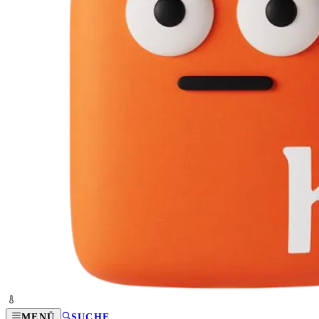
MENÜ
SUCHE