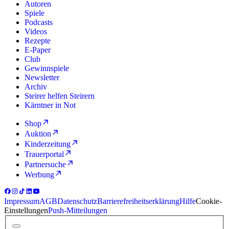
Autoren
Spiele
Podcasts
Videos
Rezepte
E-Paper
Club
Gewinnspiele
Newsletter
Archiv
Steirer helfen Steirern
Kärntner in Not
Shop
Auktion
Kinderzeitung
Trauerportal
Partnersuche
Werbung
Impressum
AGB
Datenschutz
Barrierefreiheitserklärung
Hilfe
Cookie-
Einstellungen
Push-Mitteilungen