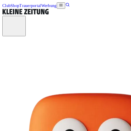
Club
Shop
Trauerportal
Werbung