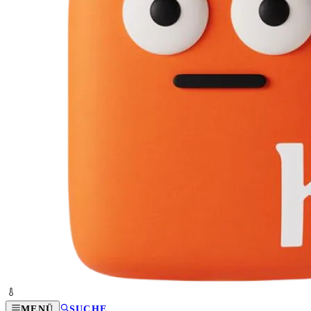
MENÜ
SUCHE