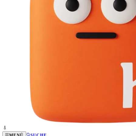
MENÜ
SUCHE