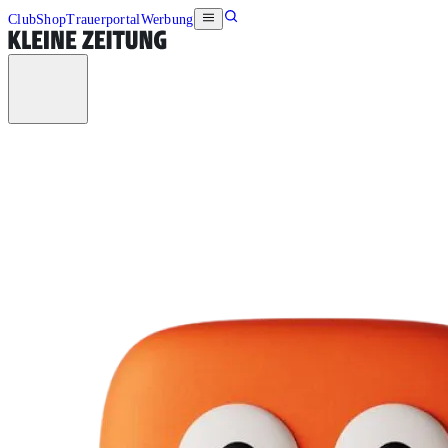
Club
Shop
Trauerportal
Werbung