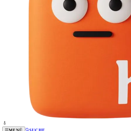
MENÜ
SUCHE