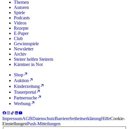
Themen
Autoren
Spiele
Podcasts
Videos
Rezepte
E-Paper
Club
Gewinnspiele
Newsletter
Archiv
Steirer helfen Steirern
Kärntner in Not
Shop
Auktion
Kinderzeitung
Trauerportal
Partnersuche
Werbung
Impressum
AGB
Datenschutz
Barrierefreiheitserklärung
Hilfe
Cookie-
Einstellungen
Push-Mitteilungen