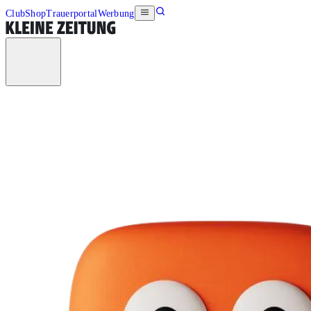
Club
Shop
Trauerportal
Werbung