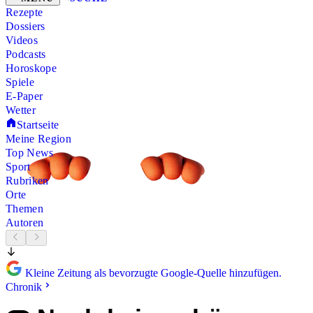
Rezepte
Dossiers
Videos
Podcasts
Horoskope
Spiele
E-Paper
Wetter
Startseite
Meine Region
Top News
Sport
Rubriken
Orte
Themen
Autoren
Kleine Zeitung als bevorzugte Google-Quelle hinzufügen.
Chronik