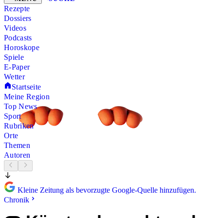
Rezepte
Dossiers
Videos
Podcasts
Horoskope
Spiele
E-Paper
Wetter
Startseite
Meine Region
Top News
Sport
Rubriken
Orte
Themen
Autoren
Kleine Zeitung als bevorzugte Google-Quelle hinzufügen.
Chronik