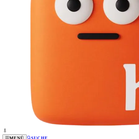
MENÜ
SUCHE