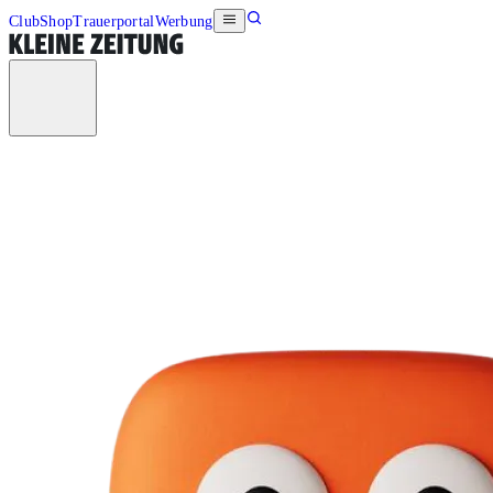
Club
Shop
Trauerportal
Werbung